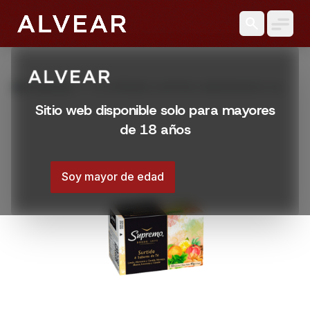
search
grid_view
Productos
TE SUPREMO SURTIDO SABORIZADOS 20
SOBRES
Sitio web disponible solo para mayores
de 18 años
Soy mayor de edad