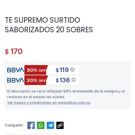
TE SUPREMO SURTIDO
SABORIZADOS 20 SOBRES
170
$
119
info
30%
$
OFF
136
info
20%
$
OFF
El descuento se verá reflejado
50% al momento de la compra
y el
restante en el estado de cuenta.
Ver bases y condiciones en www.bbva.com.uy
.
Compartir: