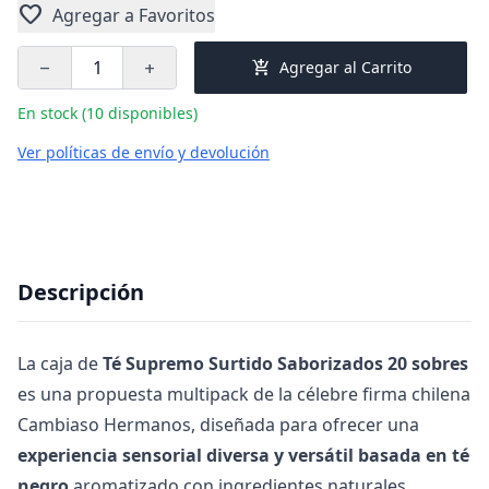
favorite
Agregar a Favoritos
add_shopping_cart
Agregar al Carrito
remove
add
En stock (10 disponibles)
Ver políticas de envío y devolución
Descripción
La caja de
Té Supremo Surtido Saborizados 20 sobres
es una propuesta multipack de la célebre firma chilena
Cambiaso Hermanos, diseñada para ofrecer una
experiencia sensorial diversa y versátil basada en té
negro
aromatizado con ingredientes naturales.