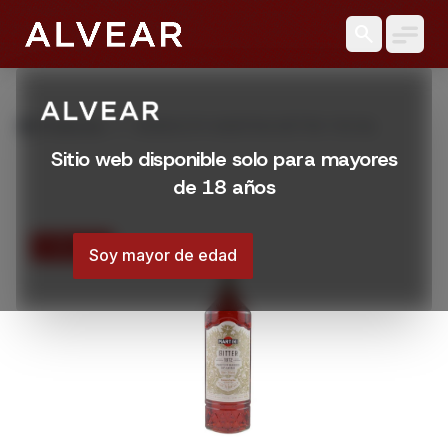
search
grid_view
Productos
VERMOUTH MARTINI BITTER 750 ML
Sitio web disponible solo para mayores
de 18 años
15% OFF
Soy mayor de edad