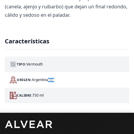
(canela, ajenjo y ruibarbo) que dejan un final redondo,
cálido y sedoso en el paladar.
Características
Vermouth
TIPO:
Argentina
ORIGEN:
750 ml
CALIBRE:
Pie de página