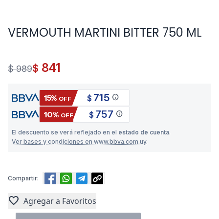
VERMOUTH MARTINI BITTER 750 ML
841
$
$ 989
715
info
15%
$
OFF
757
info
10%
$
OFF
El descuento se verá reflejado en el
estado de cuenta
.
Ver bases y condiciones en www.bbva.com.uy
.
Compartir:
favorite
Agregar a Favoritos