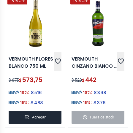
15 % OFF
15 % OFF
VERMOUTH FLORES
VERMOUTH
favorite
favorite
BLANCO 750 ML
CINZANO BIANCO 1
LT
573,75
442
$ 675
$ 520
$
$
$
516
$
398
10%:
10%:
$
488
$
376
15%:
15%:
add_shopping_cart
block
Agregar
Fuera de stock