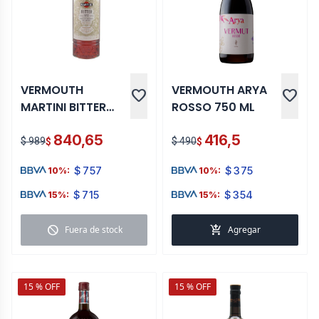
VERMOUTH
VERMOUTH ARYA
favorite
favorite
MARTINI BITTER
ROSSO 750 ML
750 ML
840,65
416,5
$ 989
$ 490
$
$
$
757
$
375
10%:
10%:
$
715
$
354
15%:
15%:
block
add_shopping_cart
Fuera de stock
Agregar
15 % OFF
15 % OFF