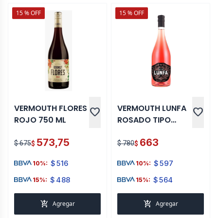
15 % OFF
15 % OFF
VERMOUTH FLORES
VERMOUTH LUNFA
favorite
favorite
ROJO 750 ML
ROSADO TIPO
TORINO 750 ML
573,75
663
$ 675
$ 780
$
$
$
516
$
597
10%:
10%:
$
488
$
564
15%:
15%:
add_shopping_cart
add_shopping_cart
Agregar
Agregar