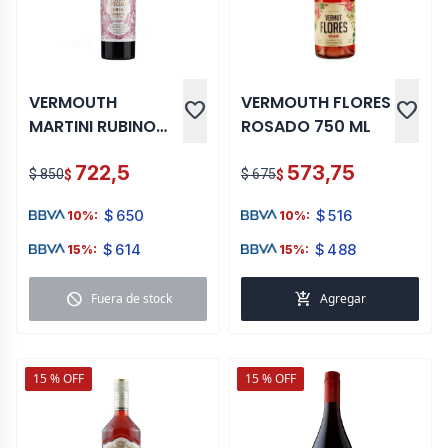
VERMOUTH
VERMOUTH FLORES
favorite
favorite
MARTINI RUBINO
ROSADO 750 ML
RISERVA SPECIALE
722,5
573,75
750 ML
$ 850
$ 675
$
$
$
650
$
516
10%:
10%:
$
614
$
488
15%:
15%:
block
add_shopping_cart
Fuera de stock
Agregar
15 % OFF
15 % OFF