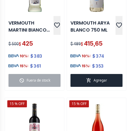
VERMOUTH
VERMOUTH ARYA
favorite
favorite
MARTINI BIANCO
BLANCO 750 ML
995 ML
425
415,65
$ 500
$ 489
$
$
$
383
$
374
10%:
10%:
$
361
$
353
15%:
15%:
block
add_shopping_cart
Fuera de stock
Agregar
15 % OFF
15 % OFF