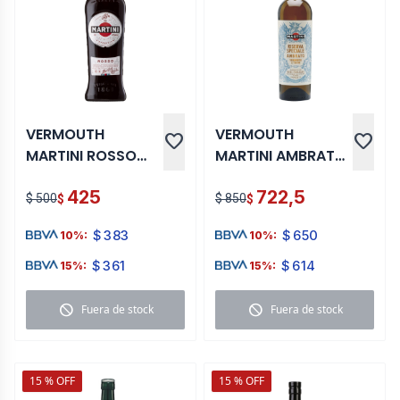
VERMOUTH
VERMOUTH
favorite
favorite
MARTINI ROSSO
MARTINI AMBRATO
995 ML
RISERVA SPECIALE
425
722,5
750 ML
$ 500
$ 850
$
$
$
383
$
650
10%:
10%:
$
361
$
614
15%:
15%:
block
block
Fuera de stock
Fuera de stock
15 % OFF
15 % OFF