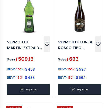
VERMOUTH
VERMOUTH LUNFA
favorite
favorite
MARTINI EXTRA DRY
ROSSO TIPO
1 LT
TORINO 750 ML
509,15
663
$ 599
$ 780
$
$
$
458
$
597
10%:
10%:
$
433
$
564
15%:
15%:
add_shopping_cart
add_shopping_cart
Agregar
Agregar