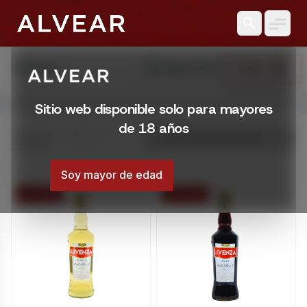
search
search
reset_settings
Filtrar
Buscar
Limpiar Filtros
Abrir menú
Sitio web disponible solo para mayores
Licorería Alvear | Catálogo online
de 18 años
Catálogo online de Licorería Alvear. Comprá con envíos en
Mostrando 1 – 18 de 18
resultados
Montevideo, Uruguay
Soy mayor de edad
15 % OFF
15 % OFF