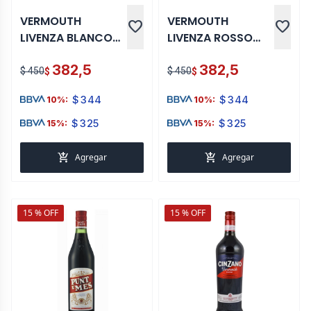
VERMOUTH
VERMOUTH
favorite
favorite
LIVENZA BLANCO
LIVENZA ROSSO
750 ML
750 ML
382,5
382,5
$ 450
$ 450
$
$
$
344
$
344
10%:
10%:
$
325
$
325
15%:
15%:
add_shopping_cart
add_shopping_cart
Agregar
Agregar
15 % OFF
15 % OFF