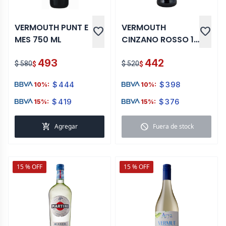
VERMOUTH PUNT E
VERMOUTH
favorite
favorite
MES 750 ML
CINZANO ROSSO 1
LT
493
442
$ 580
$ 520
$
$
$
444
$
398
10%:
10%:
$
419
$
376
15%:
15%:
add_shopping_cart
block
Agregar
Fuera de stock
15 % OFF
15 % OFF