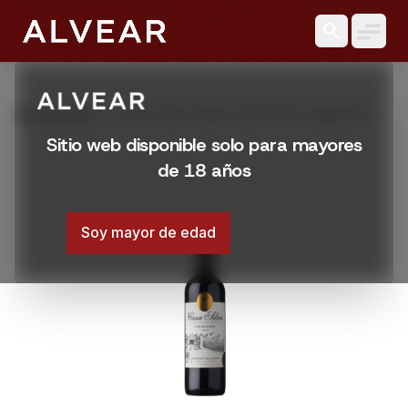
search
grid_view
Productos
VINO CASA SILVA COLECCION CABERNET
750 ML
Sitio web disponible solo para mayores
de 18 años
Soy mayor de edad