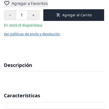
favorite
Agregar a Favoritos
add_shopping_cart
Agregar al Carrito
remove
add
En stock (9 disponibles)
Ver políticas de envío y devolución
Descripción
Características