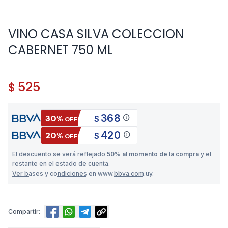
VINO CASA SILVA COLECCION
CABERNET 750 ML
525
$
368
info
30%
$
OFF
420
info
20%
$
OFF
El descuento se verá reflejado
50% al momento de la compra
y el
restante en el estado de cuenta.
Ver bases y condiciones en www.bbva.com.uy
.
Compartir: