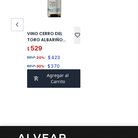
chevron_left
VINO CERRO DEL
favorite
TORO ALBARIÑO
ATLANTICO 750 ML
529
$
$
423
20%:
$
370
30%:
Agregar al
add_shopping_cart
Carrito
Pie de página