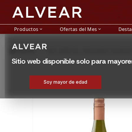
Productos
Ofertas del Mes
Dest
expand_more
expand_more
grid_view
Productos
VINO CERRO DEL TORO BLANCO ATLANTIC
Sitio web disponible solo para mayor
Soy mayor de edad