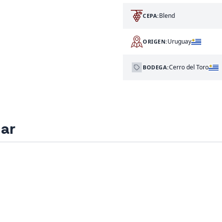
Blend
CEPA:
Uruguay
ORIGEN:
Cerro del Toro
BODEGA:
sar