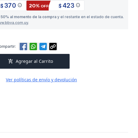
370
423
info
info
20%
$
$
OFF
o
50% al momento de la compra
y el restante en el estado de cuenta.
ww.bbva.com.uy
.
ompartir:
add_shopping_cart
Agregar al Carrito
Ver políticas de envío y devolución