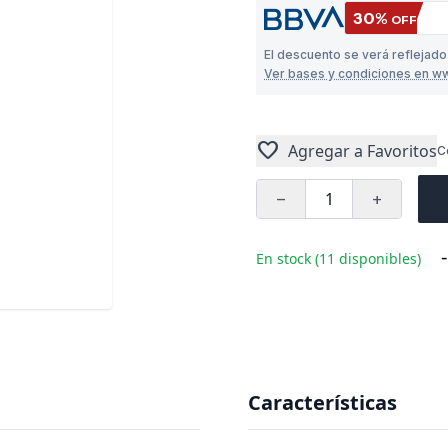
30%
OFF
El descuento se verá reflejad
Ver bases y condiciones en w
favorite
Agregar a Favoritos
C
remove
add
-
En stock (11 disponibles)
Características