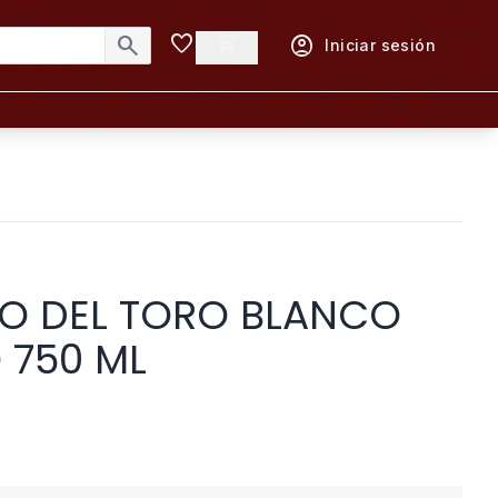
favorite
shopping_cart
search
account_circle
Iniciar sesión
O DEL TORO BLANCO
 750 ML