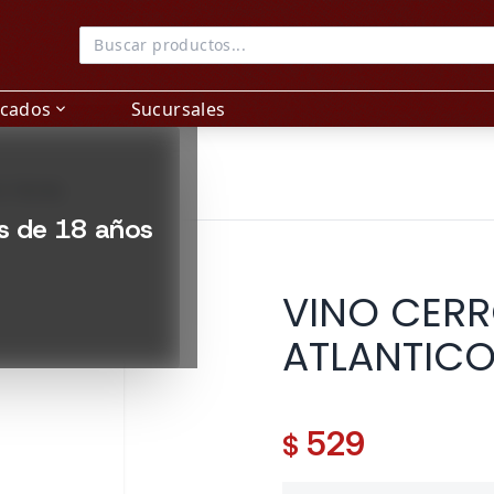
acados
Sucursales
expand_more
O 750 ML
es de 18 años
VINO CERR
ATLANTICO
529
$