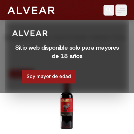
search
grid_view
Productos
VINO CHANCES MALBEC CABERNET 750 ML
Sitio web disponible solo para mayores
de 18 años
23% OFF
Soy mayor de edad