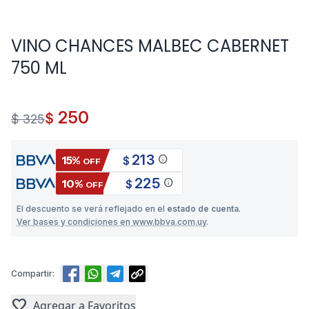
VINO CHANCES MALBEC CABERNET
750 ML
250
$
$ 325
213
info
15%
$
OFF
225
info
10%
$
OFF
El descuento se verá reflejado en el
estado de cuenta
.
Ver bases y condiciones en www.bbva.com.uy
.
Compartir:
favorite
Agregar a Favoritos