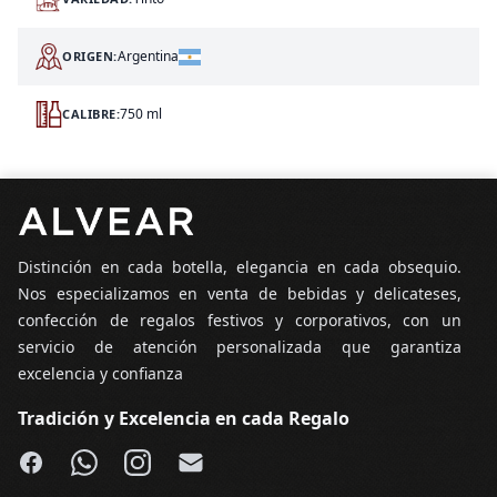
Argentina
ORIGEN:
750 ml
CALIBRE:
Pie de página
Distinción en cada botella, elegancia en cada obsequio.
Nos especializamos en venta de bebidas y delicateses,
confección de regalos festivos y corporativos, con un
servicio de atención personalizada que garantiza
excelencia y confianza
Tradición y Excelencia en cada Regalo
Facebook
WhatsApp
Instagram
Email