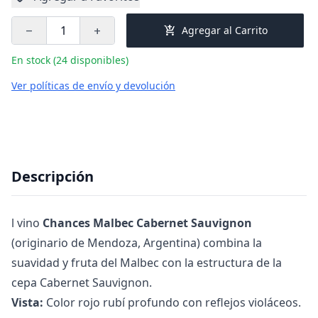
add_shopping_cart
Agregar al Carrito
remove
add
En stock (24 disponibles)
Ver políticas de envío y devolución
Descripción
l vino
Chances Malbec Cabernet Sauvignon
(originario de Mendoza, Argentina) combina la
suavidad y fruta del Malbec con la estructura de la
cepa Cabernet Sauvignon.
Vista:
Color rojo rubí profundo con reflejos violáceos.