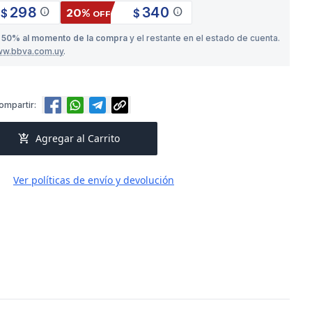
298
340
info
info
20%
$
$
OFF
o
50% al momento de la compra
y el restante en el estado de cuenta.
ww.bbva.com.uy
.
ompartir:
add_shopping_cart
Agregar al Carrito
Ver políticas de envío y devolución