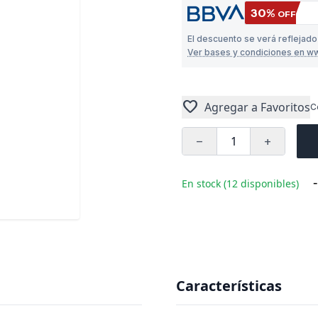
30%
OFF
El descuento se verá reflejad
Ver bases y condiciones en w
favorite
Agregar a Favoritos
C
remove
add
-
En stock (12 disponibles)
Características