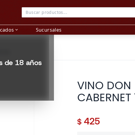
acados
Sucursales
expand_more
50 ML
es de 18 años
VINO DON
CABERNET 
425
$