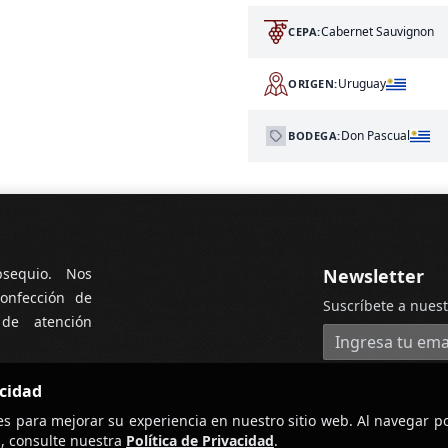
Cabernet Sauvignon
CEPA:
Uruguay
ORIGEN:
Don Pascual
BODEGA:
bsequio. Nos
Newsletter
onfección de
Suscríbete a nuest
 de atención
Dirección de cor
acidad
es para mejorar su experiencia en nuestro sitio web. Al navegar po
, consulte nuestra
Política de Privacidad
.