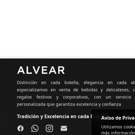
Pie de página
Distinción en cada botella, elegancia en cada o
especializamos en venta de bebidas y delicateses, c
regalos festivos y corporativos, con un servicio
personalizada que garantiza excelencia y confianza
Tradición y Excelencia en cada Regalo
Aviso de Priv
Facebook
WhatsApp
Instagram
Email
Utilizamos cooki
más información