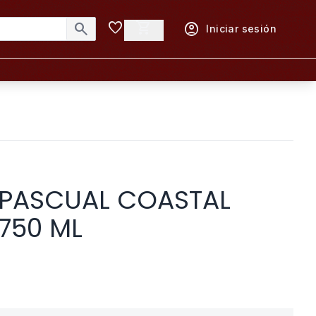
favorite
shopping_cart
search
account_circle
Iniciar sesión
 PASCUAL COASTAL
750 ML