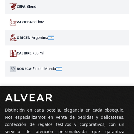
Blend
CEPA:
Tinto
VARIEDAD:
Argentina
ORIGEN:
750 ml
CALIBRE:
Fin del Mundo
BODEGA:
Pie de página
Distinción en cada botella, elegancia en cada obsequio.
Nos especializamos en venta de bebidas y delicateses,
confección de regalos festivos y corporativos, con un
servicio de atención personalizada que garantiza