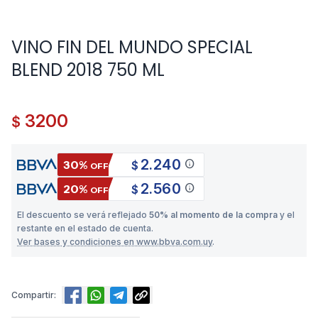
VINO FIN DEL MUNDO SPECIAL
BLEND 2018 750 ML
3200
$
2.240
info
30%
$
OFF
2.560
info
20%
$
OFF
El descuento se verá reflejado
50% al momento de la compra
y el
restante en el estado de cuenta.
Ver bases y condiciones en www.bbva.com.uy
.
Compartir: