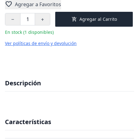
favorite
Agregar a Favoritos
add_shopping_cart
Agregar al Carrito
remove
add
En stock (1 disponibles)
Ver políticas de envío y devolución
Descripción
Características