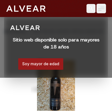
search
grid_view
Productos
VINO FIN DEL MUNDO SPECIAL BLEND 2018
750 ML
Sitio web disponible solo para mayores
de 18 años
Soy mayor de edad