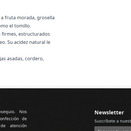
 a fruta morada, grosella
omo el tomillo.
 firmes, estructurados
eo. Su acidez natural le
as asadas, cordero,
bsequio. Nos
Newsletter
onfección de
Suscríbete a nuest
 de atención
Dirección de cor