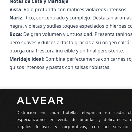
Notas de Cata y Maridaje
Vista
: Rojo profundo con matices violáceos intensos.
Nariz
: Rico, concentrado y complejo. Destacan aromas
negra, violetas y sutiles toques especiados o hierbas c
Boca
: De gran volumen y untuosidad. Presenta taninos
pero suaves y dulces al tacto gracias a su origen calcár
otorga una frescura increíble y un final persistente.
Maridaje ideal
: Combina perfectamente con carnes roj
guisos intensos y pastas con salsas robustas.
Pie de página
Distinción en cada botella, elegancia en cada o
especializamos en venta de bebidas y delicateses, c
regalos festivos y corporativos, con un servicio