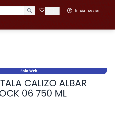
favorite
shopping_cart
search
account_circle
Iniciar sesión
Solo Web
TALA CALIZO ALBAR
OCK 06 750 ML