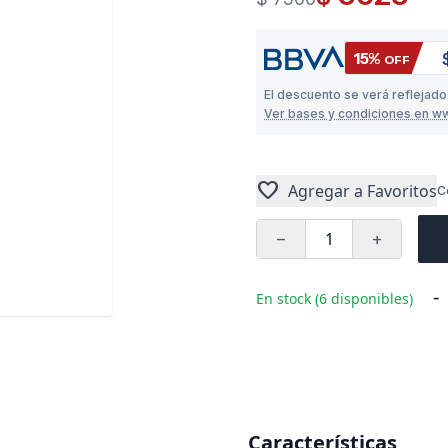
15%
OFF
El descuento se verá reflejado
Ver bases y condiciones en w
favorite
Agregar a Favoritos
C
remove
add
-
En stock (6 disponibles)
Características