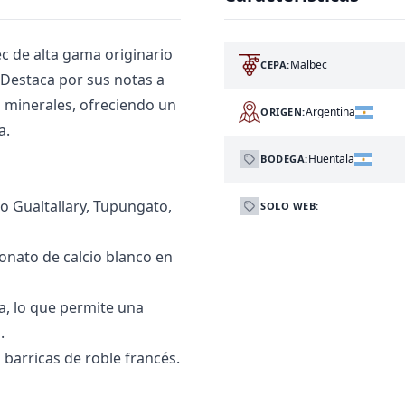
c de alta gama originario
Malbec
CEPA:
. Destaca por sus notas a
es minerales, ofreciendo un
Argentina
ORIGEN:
a.
Huentala
BODEGA:
lto Gualtallary, Tupungato,
SOLO WEB:
bonato de calcio blanco en
a, lo que permite una
.
barricas de roble francés.