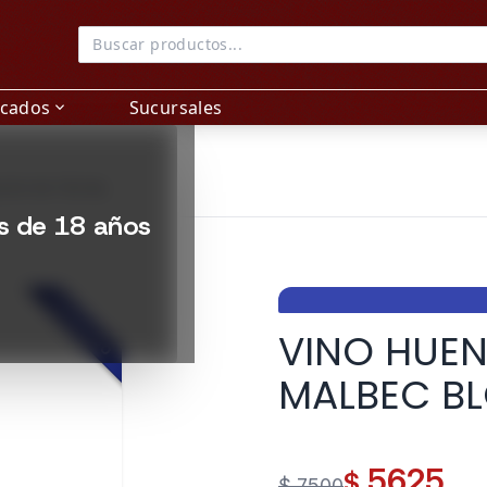
acados
Sucursales
expand_more
OCK 06 750 ML
es de 18 años
DESTACADO
VINO HUEN
MALBEC BL
5625
$
$ 7500