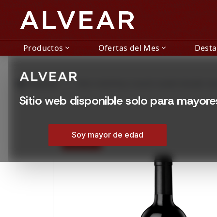
Productos
Ofertas del Mes
Dest
expand_more
expand_more
grid_view
Productos
VINO HUENTALA CALIZO ALBAR MALBEC BL
Sitio web disponible solo para mayor
Soy mayor de edad
25% OFF