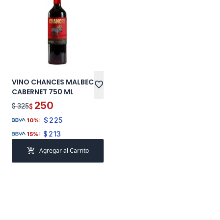
VINO CHANCES MALBEC
favorite
CABERNET 750 ML
250
$ 325
$
$
225
10%:
$
213
15%:
add_shopping_cart
Agregar al Carrito