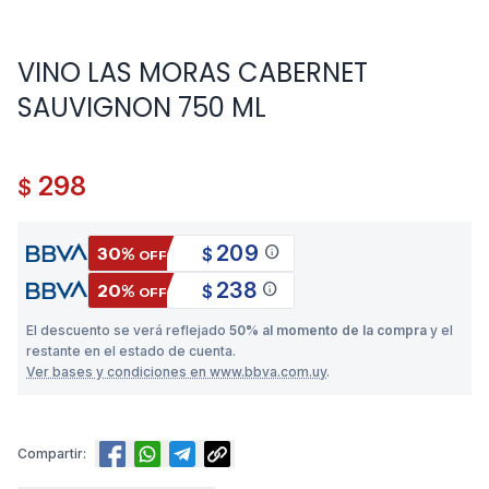
VINO LAS MORAS CABERNET
SAUVIGNON 750 ML
298
$
209
info
30%
$
OFF
238
info
20%
$
OFF
El descuento se verá reflejado
50% al momento de la compra
y el
restante en el estado de cuenta.
Ver bases y condiciones en www.bbva.com.uy
.
Compartir: