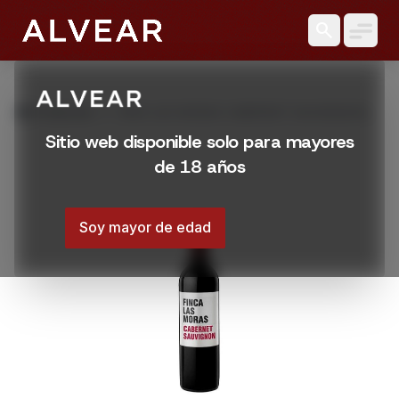
search
grid_view
Productos
VINO LAS MORAS CABERNET SAUVIGNON
750 ML
Sitio web disponible solo para mayores
de 18 años
Soy mayor de edad