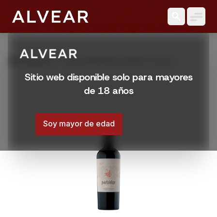
search
grid_view
Productos
VINO PARTRIDGE MALBEC 750 ML
Sitio web disponible solo para mayores
de 18 años
Soy mayor de edad