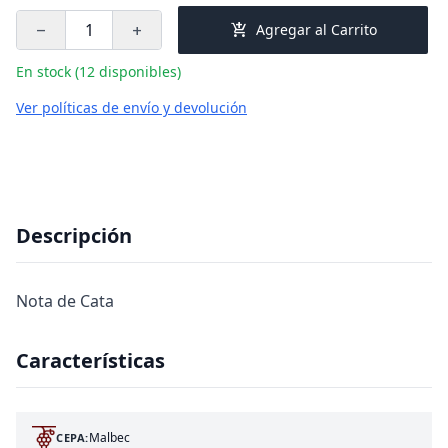
add_shopping_cart
Agregar al Carrito
remove
add
En stock (12 disponibles)
Ver políticas de envío y devolución
Descripción
Nota de Cata
Características
Malbec
CEPA: