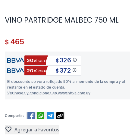
VINO PARTRIDGE MALBEC 750 ML
465
$
326
info
30%
$
OFF
372
info
20%
$
OFF
El descuento se verá reflejado
50% al momento de la compra
y el
restante en el estado de cuenta.
Ver bases y condiciones en www.bbva.com.uy
.
Compartir:
favorite
Agregar a Favoritos