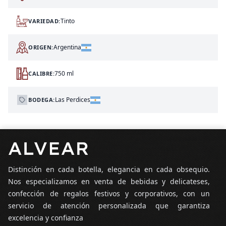
Tinto
VARIEDAD:
Argentina
ORIGEN:
750 ml
CALIBRE:
Las Perdices
BODEGA:
Pie de página
Distinción en cada botella, elegancia en cada obsequio.
Nos especializamos en venta de bebidas y delicateses,
confección de regalos festivos y corporativos, con un
servicio de atención personalizada que garantiza
excelencia y confianza