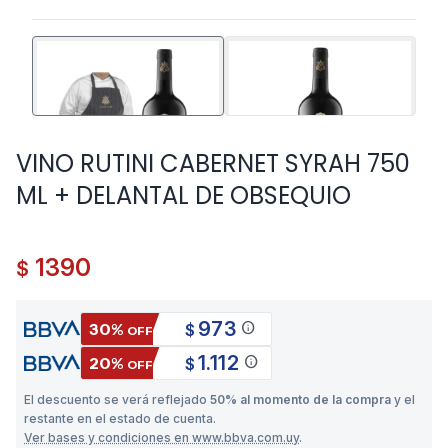
VINO RUTINI CABERNET SYRAH 750
ML + DELANTAL DE OBSEQUIO
1390
$
973
info
30%
$
OFF
1.112
info
20%
$
OFF
El descuento se verá reflejado
50% al momento de la compra
y el
restante en el estado de cuenta.
Ver bases y condiciones en www.bbva.com.uy
.