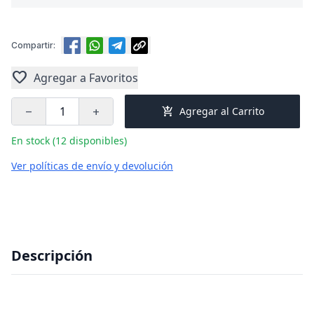
Compartir:
favorite
Agregar a Favoritos
add_shopping_cart
Agregar al Carrito
remove
add
En stock (12 disponibles)
Ver políticas de envío y devolución
Descripción