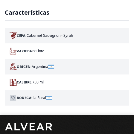
Características
Cabernet Sauvignon - Syrah
CEPA:
Tinto
VARIEDAD:
Argentina
ORIGEN:
750 ml
CALIBRE:
La Rural
BODEGA:
Pie de página