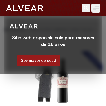
search
grid_view
Productos
VINO RUTINI CABERNET SYRAH 750 ML +
DELANTAL DE OBSEQUIO
Sitio web disponible solo para mayores
de 18 años
DESTACADO
Soy mayor de edad