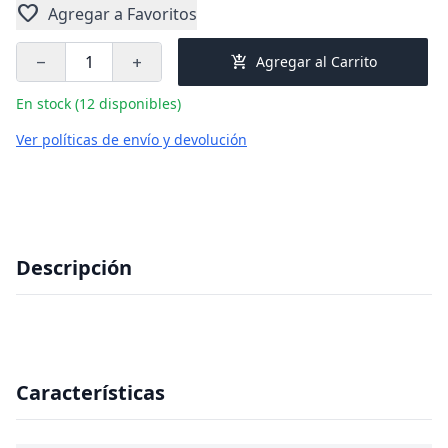
favorite
Agregar a Favoritos
add_shopping_cart
Agregar al Carrito
remove
add
En stock (12 disponibles)
Ver políticas de envío y devolución
Descripción
Características