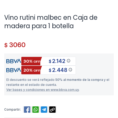
Vino rutini malbec en Caja de
madera para 1 botella
3060
$
2.142
info
30%
$
OFF
2.448
info
20%
$
OFF
El descuento se verá reflejado
50% al momento de la compra
y el
restante en el estado de cuenta.
Ver bases y condiciones en www.bbva.com.uy
.
Compartir: