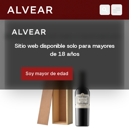
search
grid_view
Productos
Vino rutini malbec en Caja de madera para
1 botella
Sitio web disponible solo para mayores
de 18 años
Soy mayor de edad