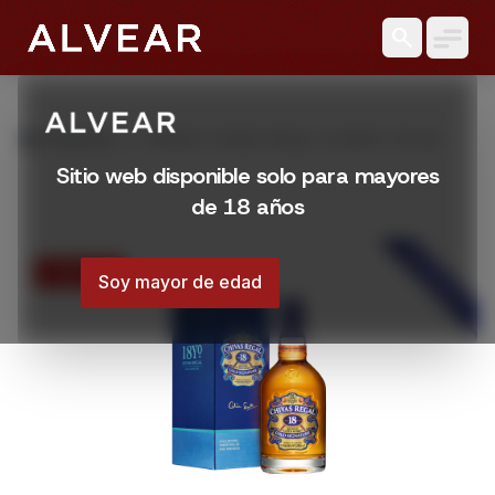
search
grid_view
Productos
WHISKY CHIVAS REGAL 18 AÑOS 750 ML
Sitio web disponible solo para mayores
de 18 años
DESTACADO
15% OFF
Soy mayor de edad