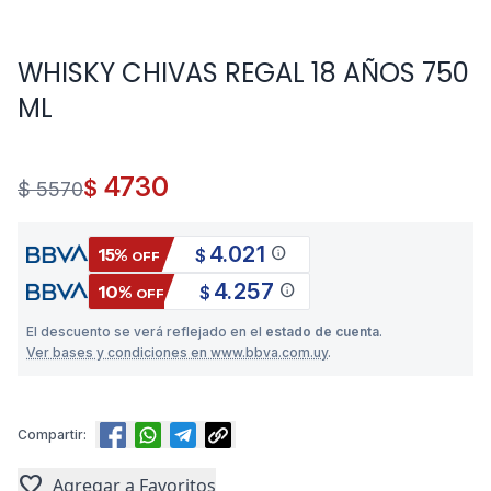
WHISKY CHIVAS REGAL 18 AÑOS 750
ML
4730
$
$ 5570
4.021
info
15%
$
OFF
4.257
info
10%
$
OFF
El descuento se verá reflejado en el
estado de cuenta
.
Ver bases y condiciones en www.bbva.com.uy
.
Compartir:
favorite
Agregar a Favoritos