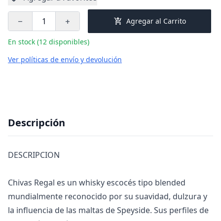
add_shopping_cart
Agregar al Carrito
remove
add
En stock (12 disponibles)
Ver políticas de envío y devolución
Descripción
DESCRIPCION
Chivas Regal es un whisky escocés tipo blended
mundialmente reconocido por su suavidad, dulzura y
la influencia de las maltas de Speyside. Sus perfiles de