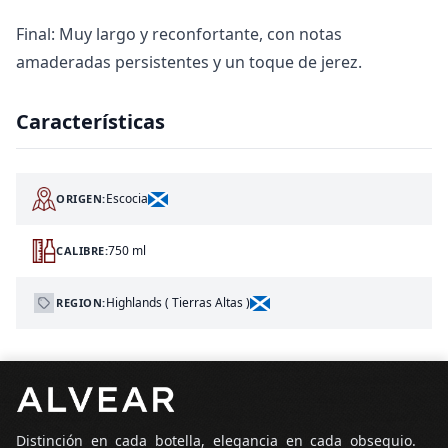
Final: Muy largo y reconfortante, con notas
amaderadas persistentes y un toque de jerez.
Características
Escocia
ORIGEN:
750 ml
CALIBRE:
Highlands ( Tierras Altas )
REGION:
Pie de página
Distinción en cada botella, elegancia en cada obsequio.