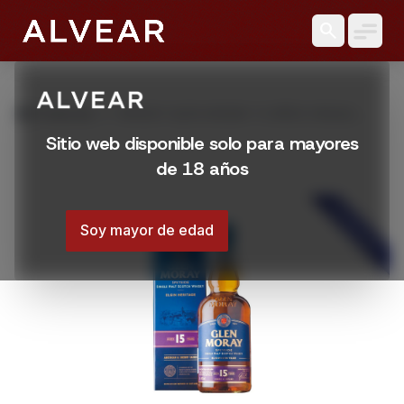
search
grid_view
Productos
WHISKY GLEN MORAY 15 AÑOS SINGLE
MALT 700 ML
Sitio web disponible solo para mayores
de 18 años
DESTACADO
Soy mayor de edad