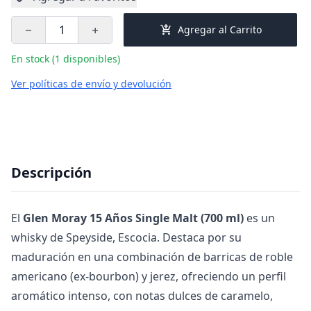
add_shopping_cart
Agregar al Carrito
remove
add
En stock (1 disponibles)
Ver políticas de envío y devolución
Descripción
El
Glen Moray 15 Años Single Malt (700 ml)
es un
whisky de Speyside, Escocia. Destaca por su
maduración en una combinación de barricas de roble
americano (ex-bourbon) y jerez, ofreciendo un perfil
aromático intenso, con notas dulces de caramelo,