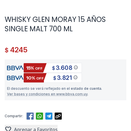
WHISKY GLEN MORAY 15 AÑOS
SINGLE MALT 700 ML
4245
$
3.608
info
15%
$
OFF
3.821
info
10%
$
OFF
El descuento se verá reflejado en el
estado de cuenta
.
Ver bases y condiciones en www.bbva.com.uy
.
Compartir:
favorite
Agregar a Favoritos