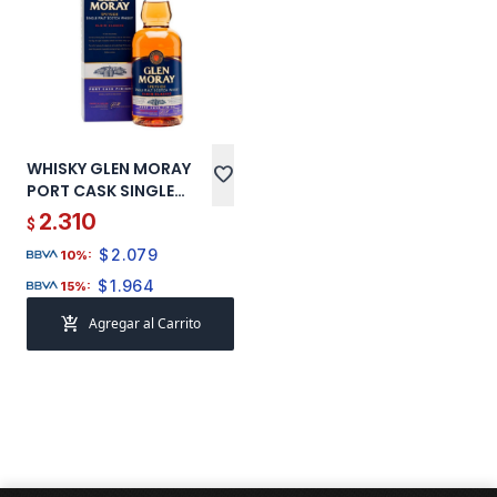
WHISKY GLEN MORAY
favorite
PORT CASK SINGLE
MALT 700 ML
2.310
$
$
2.079
10%:
$
1.964
15%:
add_shopping_cart
Agregar al Carrito