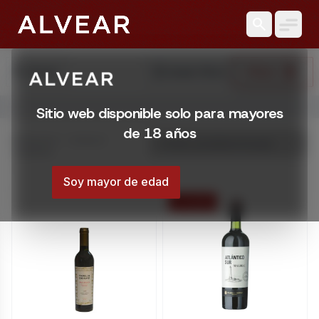
search
search
reset_settings
Filtrar
Buscar
Limpiar Filtros
Abrir menú
Sitio web disponible solo para mayores
Licorería Alvear | Catálogo online
de 18 años
Catálogo online de Licorería Alvear. Comprá con envíos en
Mostrando 1 – 20 de 22
resultados
Montevideo, Uruguay
Soy mayor de edad
21 % OFF