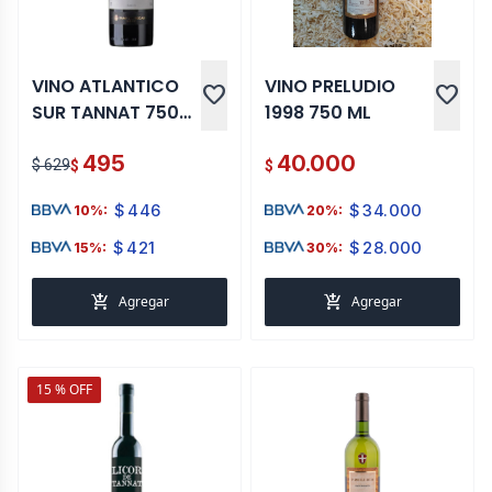
VINO ATLANTICO
VINO PRELUDIO
favorite
favorite
SUR TANNAT 750
1998 750 ML
ML
495
40.000
$ 629
$
$
$
446
$
34.000
10%:
20%:
$
421
$
28.000
15%:
30%:
add_shopping_cart
add_shopping_cart
Agregar
Agregar
15 % OFF