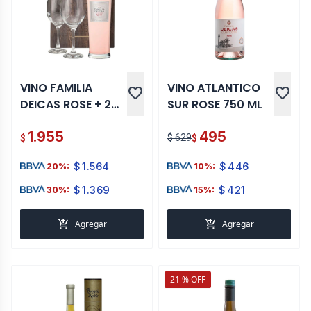
VINO FAMILIA
VINO ATLANTICO
favorite
favorite
DEICAS ROSE + 2
SUR ROSE 750 ML
COPAS
1.955
495
$ 629
$
$
$
1.564
$
446
20%:
10%:
$
1.369
$
421
30%:
15%:
add_shopping_cart
add_shopping_cart
Agregar
Agregar
21 % OFF