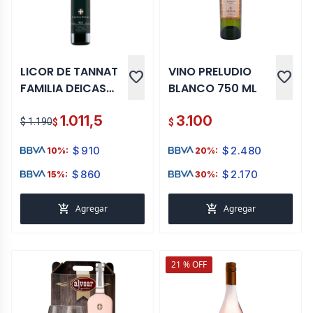
LICOR DE TANNAT
VINO PRELUDIO
favorite
favorite
FAMILIA DEICAS
BLANCO 750 ML
500 ML
1.011,5
3.100
$ 1.190
$
$
$
910
$
2.480
10%:
20%:
$
860
$
2.170
15%:
30%:
add_shopping_cart
add_shopping_cart
Agregar
Agregar
21 % OFF