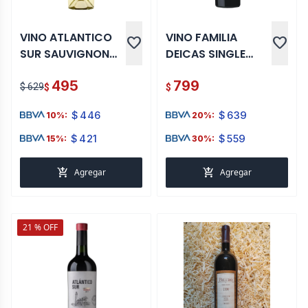
VINO ATLANTICO
VINO FAMILIA
favorite
favorite
SUR SAUVIGNON
DEICAS SINGLE
BLANC 750 ML
VINEYARD MALBEC
495
799
750 ML
$ 629
$
$
$
446
$
639
10%:
20%:
$
421
$
559
15%:
30%:
add_shopping_cart
add_shopping_cart
Agregar
Agregar
21 % OFF