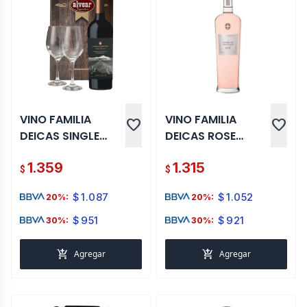
VINO FAMILIA
VINO FAMILIA
favorite
favorite
DEICAS SINGLE
DEICAS ROSE
VINEYARD MALBEC
OCEAN BLEND 750
1.359
1.315
+ 2 COPAS
ML
$
$
$
1.087
$
1.052
20%:
20%:
$
951
$
921
30%:
30%:
add_shopping_cart
add_shopping_cart
Agregar
Agregar