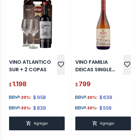
VINO ATLANTICO
VINO FAMILIA
favorite
favorite
SUR + 2 COPAS
DEICAS SINGLE
VINEYARD
1.198
799
ALBARIÑO 750 ML
$
$
$
958
$
639
20%:
20%:
$
839
$
559
30%:
30%:
add_shopping_cart
add_shopping_cart
Agregar
Agregar