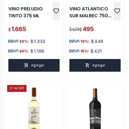
VINO PRELUDIO
VINO ATLANTICO
favorite
favorite
TINTO 375 ML
SUR MALBEC 750
ML
1.665
495
$ 629
$
$
$
1.332
$
446
20%:
10%:
$
1.166
$
421
30%:
15%:
add_shopping_cart
add_shopping_cart
Agregar
Agregar
21 % OFF