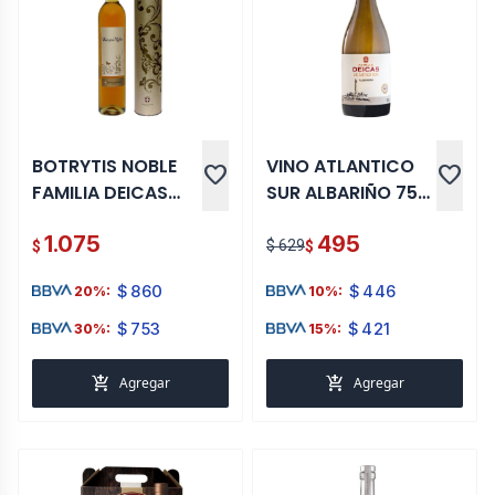
BOTRYTIS NOBLE
VINO ATLANTICO
favorite
favorite
FAMILIA DEICAS
SUR ALBARIÑO 750
500 ML
ML
1.075
495
$ 629
$
$
$
860
$
446
20%:
10%:
$
753
$
421
30%:
15%:
add_shopping_cart
add_shopping_cart
Agregar
Agregar