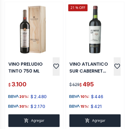
21 % OFF
VINO PRELUDIO
VINO ATLANTICO
favorite
favorite
TINTO 750 ML
SUR CABERNET
SAUVIGNON 750
3.100
495
ML
$ 629
$
$
$
2.480
$
446
20%:
10%:
$
2.170
$
421
30%:
15%:
add_shopping_cart
add_shopping_cart
Agregar
Agregar