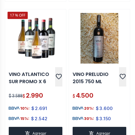
17 % OFF
VINO ATLANTICO
VINO PRELUDIO
favorite
favorite
SUR PROMO X 6
2015 750 ML
2.990
4.500
$ 3.588
$
$
$
2.691
$
3.600
10%:
20%:
$
2.542
$
3.150
15%:
30%:
add_shopping_cart
add_shopping_cart
Agregar
Agregar