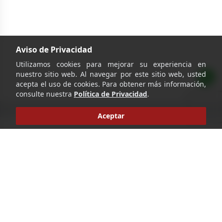
Aviso de Privacidad
Utilizamos cookies para mejorar su experiencia en
nuestro sitio web. Al navegar por este sitio web, usted
acepta el uso de cookies. Para obtener más información,
consulte nuestra
Política de Privacidad
.
Aceptar
‹
›
1
Ir
Pie de página
Distinción en cada botella, elegancia en cada obsequio.
Nos especializamos en venta de bebidas y delicateses,