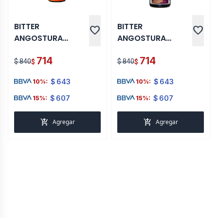
BITTER
BITTER
favorite
favorite
ANGOSTURA
ANGOSTURA
ORANGE 100 ML
COCOA 100 ML
714
714
$ 840
$ 840
$
$
$
643
$
643
10%:
10%:
$
607
$
607
15%:
15%:
add_shopping_cart
add_shopping_cart
Agregar
Agregar