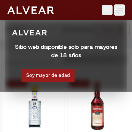
search
search
reset_settings
Filtrar
Buscar
Limpiar Filtros
Abrir menú
Sitio web disponible solo para mayores
Licorería Alvear | Catálogo online
de 18 años
Catálogo online de Licorería Alvear. Comprá con envíos en
Mostrando 1 – 4 de 4 resultados
Montevideo, Uruguay
Soy mayor de edad
15 % OFF
15 % OFF