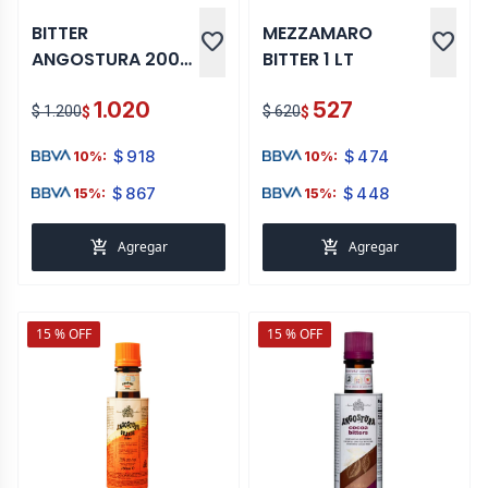
BITTER
MEZZAMARO
favorite
favorite
ANGOSTURA 200
BITTER 1 LT
ML
1.020
527
$ 1.200
$ 620
$
$
$
918
$
474
10%:
10%:
$
867
$
448
15%:
15%:
add_shopping_cart
add_shopping_cart
Agregar
Agregar
15 % OFF
15 % OFF