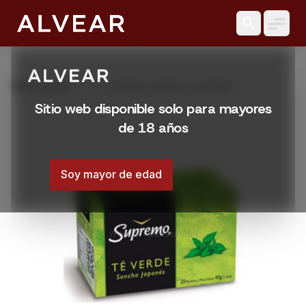
search
grid_view
Productos
TE SUPREMO VERDE 20 SOBRES
Sitio web disponible solo para mayores
de 18 años
Soy mayor de edad