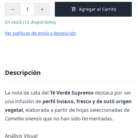
add_shopping_cart
Agregar al Carrito
remove
add
En stock (12 disponibles)
Ver políticas de envío y devolución
Descripción
La nota de cata del
Té Verde Supremo
destaca por ser
una infusión de
perfil liviano, fresco y de sutil origen
vegetal
, elaborada a partir de hojas seleccionadas de
Camellia sinensis
que no han sido fermentadas.
Análisis Visual