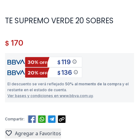
TE SUPREMO VERDE 20 SOBRES
170
$
119
info
30%
$
OFF
136
info
20%
$
OFF
El descuento se verá reflejado
50% al momento de la compra
y el
restante en el estado de cuenta.
Ver bases y condiciones en www.bbva.com.uy
.
Compartir:
favorite
Agregar a Favoritos