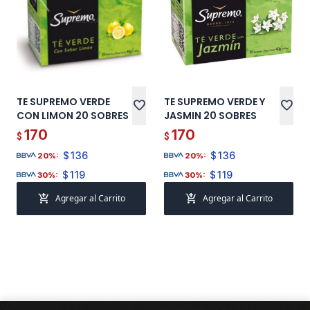
TE SUPREMO VERDE
TE SUPREMO VERDE Y
favorite
favorite
CON LIMON 20 SOBRES
JASMIN 20 SOBRES
170
170
$
$
$
136
$
136
20%:
20%:
$
119
$
119
30%:
30%:
add_shopping_cart
add_shopping_cart
Agregar al Carrito
Agregar al Carrito
Pie de página