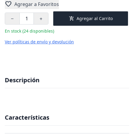
favorite
Agregar a Favoritos
add_shopping_cart
Agregar al Carrito
remove
add
En stock (24 disponibles)
Ver políticas de envío y devolución
Descripción
Características