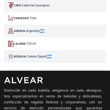
Cabernet Sauvignon
CEPA:
Tinto
VARIEDAD:
Argentina
ORIGEN:
750 ml
CALIBRE:
Catena Zapata
BODEGA:
Pie de página
Distinción en cada botella, elegancia en cada obsequio.
Nos especializamos en venta de bebidas y delicateses,
confección de regalos festivos y corporativos, con un
servicio de atención personalizada que garantiza