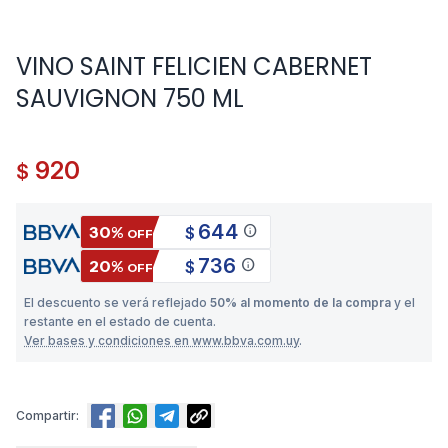
VINO SAINT FELICIEN CABERNET
SAUVIGNON 750 ML
920
$
644
info
30%
$
OFF
736
info
20%
$
OFF
El descuento se verá reflejado
50% al momento de la compra
y el
restante en el estado de cuenta.
Ver bases y condiciones en www.bbva.com.uy
.
Compartir: