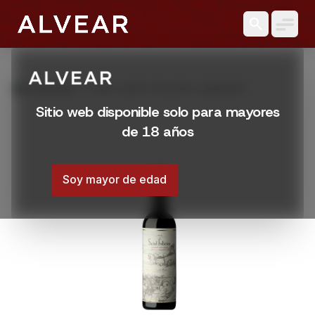
search
grid_view
Productos
VINO SAINT FELICIEN CABERNET
SAUVIGNON 750 ML
Sitio web disponible solo para mayores
de 18 años
Soy mayor de edad