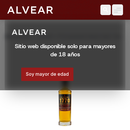
search
grid_view
Productos
WHISKY 1770 GLASGOW SINGLE MALT 500
ML
Sitio web disponible solo para mayores
de 18 años
Soy mayor de edad