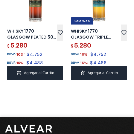
Solo Web
WHISKY 1770
WHISKY 1770
favorite
favorite
GLASGOW PEATED 500
GLASGOW TRIPLE
ML
DESTILADO 500 ML
5.280
5.280
$
$
$
4.752
$
4.752
10%:
10%:
$
4.488
$
4.488
15%:
15%:
add_shopping_cart
add_shopping_cart
Agregar al Carrito
Agregar al Carrito
Pie de página