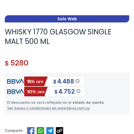
Solo Web
WHISKY 1770 GLASGOW SINGLE
MALT 500 ML
5280
$
4.488
info
15%
$
OFF
4.752
info
10%
$
OFF
El descuento se verá reflejado en el
estado de cuenta
.
Ver bases y condiciones en www.bbva.com.uy
.
Compartir: