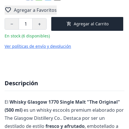
favorite
Agregar a Favoritos
add_shopping_cart
Agregar al Carrito
remove
add
En stock (6 disponibles)
Ver políticas de envío y devolución
Descripción
El
Whisky Glasgow 1770 Single Malt "The Original"
(500 ml)
es un whisky escocés premium elaborado por
The Glasgow Distillery Co.. Destaca por ser un
destilado de estilo
fresco y afrutado
, embotellado a