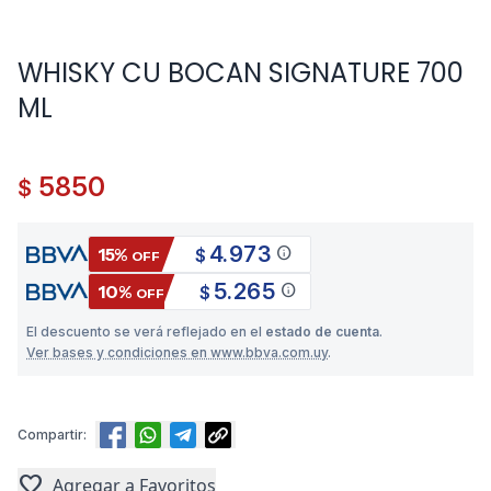
WHISKY CU BOCAN SIGNATURE 700
ML
5850
$
4.973
info
15%
$
OFF
5.265
info
10%
$
OFF
El descuento se verá reflejado en el
estado de cuenta
.
Ver bases y condiciones en www.bbva.com.uy
.
Compartir:
favorite
Agregar a Favoritos