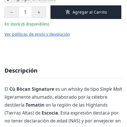
add_shopping_cart
Agregar al Carrito
remove
add
En stock (6 disponibles)
Ver políticas de envío y devolución
Descripción
El
Cù Bòcan Signature
es un whisky de tipo
Single Malt
ligeramente ahumado, elaborado por la célebre
destilería
Tomatin
en la región de las Highlands
(Tierras Altas) de
Escocia
. Esta expresión destaca por
no tener declaración de edad (NAS) y por envejecer en