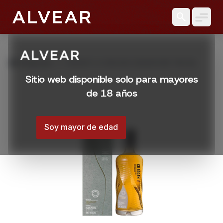
search
grid_view
Productos
WHISKY CU BOCAN SIGNATURE 700 ML
Sitio web disponible solo para mayores
de 18 años
Soy mayor de edad