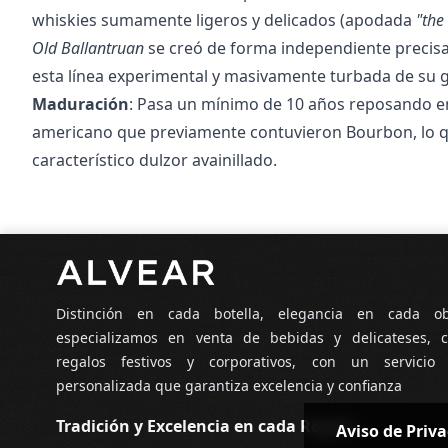
whiskies sumamente ligeros y delicados (apodada
"the
Old Ballantruan
se creó de forma independiente precis
esta línea experimental y masivamente turbada de su g
Maduración
: Pasa un mínimo de 10 años reposando en
americano que previamente contuvieron Bourbon, lo qu
característico dulzor avainillado.
Pie de página
Distinción en cada botella, elegancia en cada o
especializamos en venta de bebidas y delicateses, c
regalos festivos y corporativos, con un servicio
personalizada que garantiza excelencia y confianza
Tradición y Excelencia en cada Regalo
Aviso de Priv