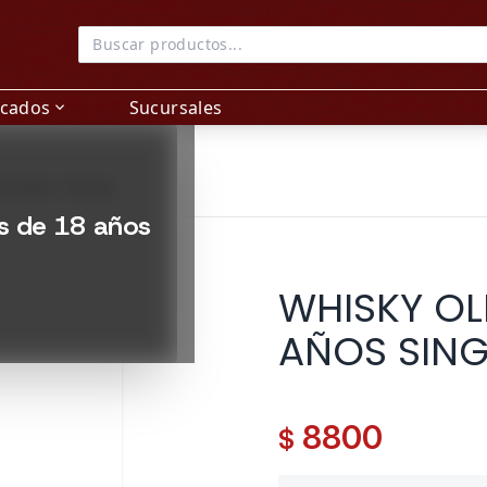
acados
Sucursales
expand_more
LE MALT 700 ML
es de 18 años
WHISKY OL
AÑOS SING
8800
$