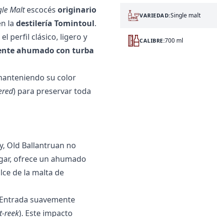
gle Malt
escocés
originario
Single malt
VARIEDAD:
en la
destilería Tomintoul
.
 perfil clásico, ligero y
700 ml
CALIBRE:
ente ahumado con turba
manteniendo su color
tered
) para preservar toda
ay, Old Ballantruan no
ugar, ofrece un ahumado
ce de la malta de
 Entrada suavemente
t-reek
). Este impacto