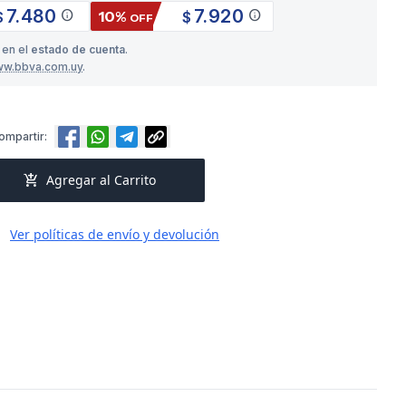
7.480
7.920
info
info
10%
$
$
OFF
 en el
estado de cuenta
.
ww.bbva.com.uy
.
ompartir:
add_shopping_cart
Agregar al Carrito
Ver políticas de envío y devolución