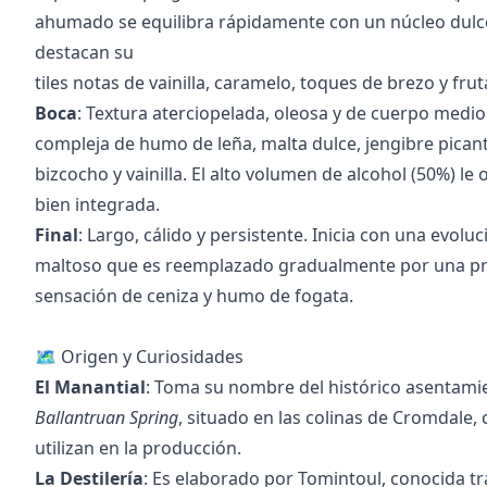
ahumado se equilibra rápidamente con un núcleo dul
destacan su
tiles notas de vainilla, caramelo, toques de brezo y frut
Boca
: Textura aterciopelada, oleosa y de cuerpo medio
compleja de humo de leña, malta dulce, jengibre picant
bizcocho y vainilla. El alto volumen de alcohol (50%) l
bien integrada.
Final
: Largo, cálido y persistente. Inicia con una evol
maltoso que es reemplazado gradualmente por una pr
sensación de ceniza y humo de fogata.
🗺️ Origen y Curiosidades
El Manantial
: Toma su nombre del histórico asentami
Ballantruan Spring
, situado en las colinas de Cromdale,
utilizan en la producción.
La Destilería
: Es elaborado por Tomintoul, conocida t