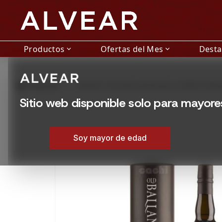
Productos
Ofertas del Mes
Dest
expand_more
expand_more
grid_view
Productos
WHISKY OLD BALLANTRUAN 10 AÑOS SING
Sitio web disponible solo para mayor
Soy mayor de edad