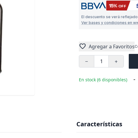
15%
OFF
El descuento se verá reflejado
Ver bases y condiciones en w
favorite
Agregar a Favoritos
C
remove
add
-
En stock (6 disponibles)
Características