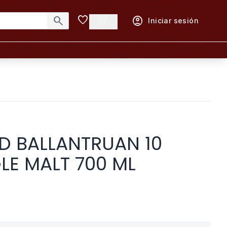
favorite
shopping_cart
search
account_circle
Iniciar sesión
D BALLANTRUAN 10
LE MALT 700 ML