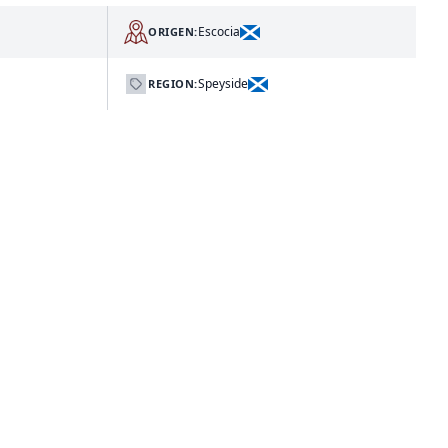
Escocia
ORIGEN:
Speyside
REGION: