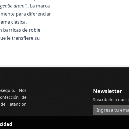
 gentle dram"
). La marca
amente para diferenciar
ama clásica.
 barricas de roble
e le transfiere su
bsequio. Nos
Newsletter
onfección de
Suscríbete a nuest
 de atención
Dirección de cor
acidad