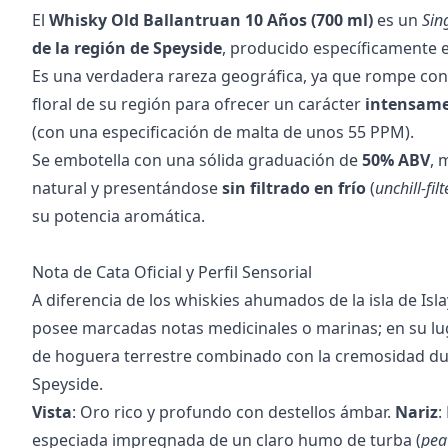
El
Whisky Old Ballantruan 10 Años (700 ml)
es un
Sin
de la región de Speyside
, producido específicamente 
Es una verdadera rareza geográfica, ya que rompe con el
floral de su región para ofrecer un carácter
intensam
(con una especificación de malta de unos 55 PPM).
Se embotella con una sólida graduación de
50% ABV
, 
natural y presentándose
sin filtrado en frío
(
unchill-fil
su potencia aromática.
Nota de Cata Oficial y Perfil Sensorial
A diferencia de los whiskies ahumados de la isla de Isl
posee marcadas notas medicinales o marinas; en su l
de hoguera terrestre combinado con la cremosidad dul
Speyside.
Vista
: Oro rico y profundo con destellos ámbar.
Nariz
:
especiada impregnada de un claro humo de turba (
pea