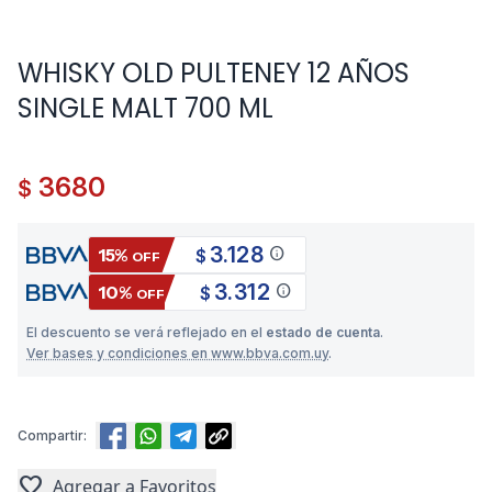
WHISKY OLD PULTENEY 12 AÑOS
SINGLE MALT 700 ML
3680
$
3.128
info
15%
$
OFF
3.312
info
10%
$
OFF
El descuento se verá reflejado en el
estado de cuenta
.
Ver bases y condiciones en www.bbva.com.uy
.
Compartir:
favorite
Agregar a Favoritos