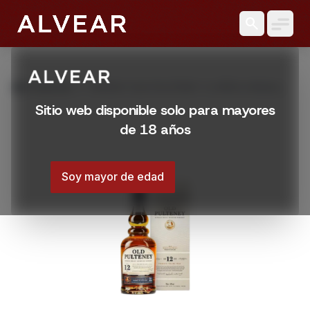
search
grid_view
Productos
WHISKY OLD PULTENEY 12 AÑOS SINGLE
MALT 700 ML
Sitio web disponible solo para mayores
de 18 años
Soy mayor de edad