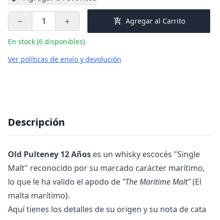
add_shopping_cart
Agregar al Carrito
remove
add
En stock (6 disponibles)
Ver políticas de envío y devolución
Descripción
Old Pulteney 12 Años
es un whisky escocés "Single
Malt" reconocido por su marcado carácter marítimo,
lo que le ha valido el apodo de
"The Maritime Malt"
(El
malta marítimo).
Aquí tienes los detalles de su origen y su nota de cata