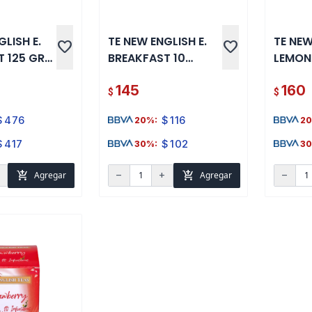
GLISH E.
TE NEW ENGLISH E.
TE NEW
favorite
favorite
 125 GR
BREAKFAST 10
LEMON 
SOBRES
SOBRE
145
160
$
$
$
476
$
116
20%:
20
$
417
$
102
30%:
30
add_shopping_cart
add_shopping_cart
Agregar
Agregar
d
remove
add
remove