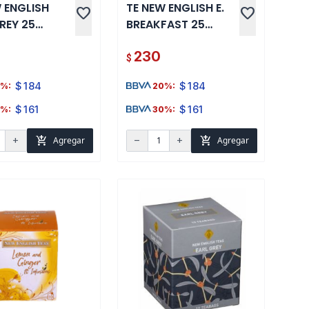
 ENGLISH
TE NEW ENGLISH E.
favorite
favorite
REY 25
BREAKFAST 25
S
SOBRES
230
$
$
184
$
184
%:
20%:
$
161
$
161
%:
30%:
add_shopping_cart
add_shopping_cart
Agregar
Agregar
add
remove
add