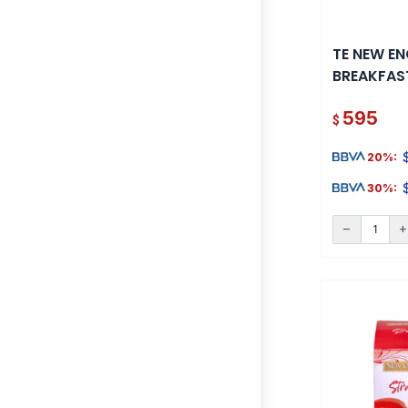
TE NEW EN
BREAKFAST
LATA
595
$
20%:
30%:
remove
ad