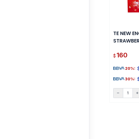
TE NEW EN
STRAWBER
SOBRES
160
$
20%:
30%:
remove
ad