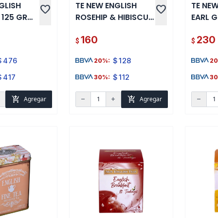
GLISH
TE NEW ENGLISH
TE NEW
favorite
favorite
 125 GR
ROSEHIP & HIBISCUS
EARL G
10 SOBRES
SOBRE
160
230
$
$
$
476
$
128
20%:
20
$
417
$
112
30%:
30
add_shopping_cart
add_shopping_cart
Agregar
Agregar
d
remove
add
remove