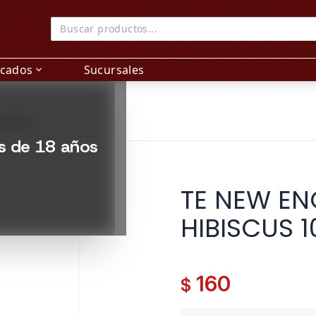
acados
Sucursales
expand_more
SOBRES
es de 18 años
TE NEW EN
HIBISCUS 
160
$