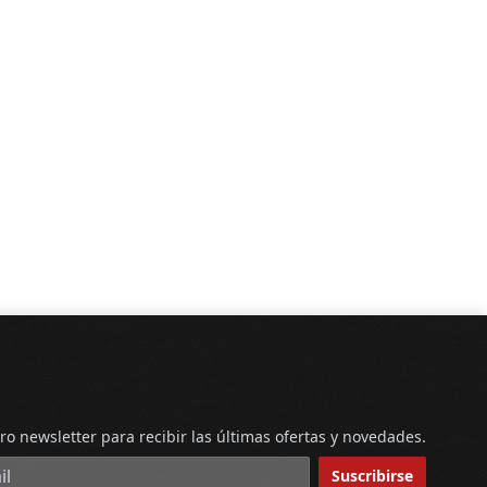
ro newsletter para recibir las últimas ofertas y novedades.
reo electrónico
Suscribirse