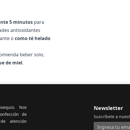
ante 5 minutos
para
dades antioxidantes
jante o
como té helado
ecomienda beber solo,
ue de miel
.
bsequio. Nos
Newsletter
onfección de
Suscríbete a nuest
 de atención
Dirección de cor