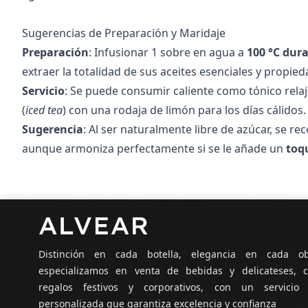
Sugerencias de Preparación y Maridaje
Preparación
: Infusionar 1 sobre en agua a
100 °C dur
extraer la totalidad de sus aceites esenciales y propie
Servicio
: Se puede consumir caliente como tónico rela
(
iced tea
) con una rodaja de limón para los días cálidos.
Sugerencia
: Al ser naturalmente libre de azúcar, se r
aunque armoniza perfectamente si se le añade un
toq
Pie de página
Distinción en cada botella, elegancia en cada o
especializamos en venta de bebidas y delicateses, c
regalos festivos y corporativos, con un servicio
personalizada que garantiza excelencia y confianza