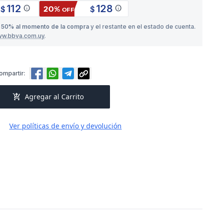
112
128
info
info
20%
$
$
OFF
o
50% al momento de la compra
y el restante en el estado de cuenta.
ww.bbva.com.uy
.
ompartir:
add_shopping_cart
Agregar al Carrito
Ver políticas de envío y devolución