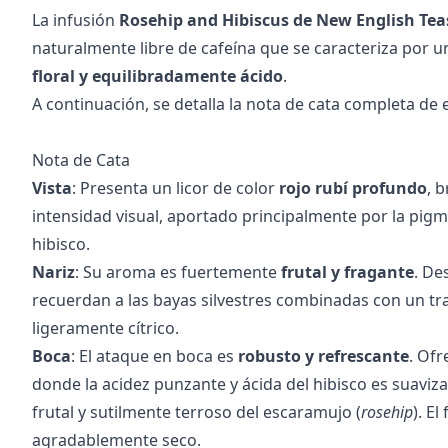
La infusión
Rosehip and Hibiscus de New English Tea
naturalmente libre de cafeína que se caracteriza por u
floral y equilibradamente ácido
.
A continuación, se detalla la nota de cata completa de e
Nota de Cata
Vista
: Presenta un licor de color
rojo rubí profundo
, b
intensidad visual, aportado principalmente por la pigm
hibisco.
Nariz
: Su aroma es fuertemente
frutal y fragante
. De
recuerdan a las bayas silvestres combinadas con un tra
ligeramente cítrico.
Boca
: El ataque en boca es
robusto y refrescante
. Ofr
donde la acidez punzante y ácida del hibisco es suaviza
frutal y sutilmente terroso del escaramujo (
rosehip
). El
agradablemente seco.