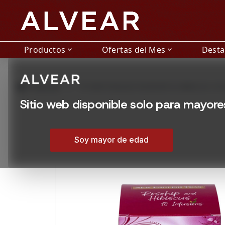
Productos
Ofertas del Mes
Dest
expand_more
expand_more
grid_view
Productos
TE NEW ENGLISH ROSEHIP & HIBISCUS 10 
Sitio web disponible solo para mayor
Soy mayor de edad