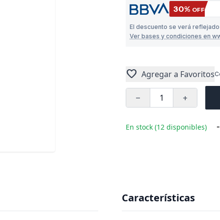
30%
OFF
El descuento se verá reflejad
Ver bases y condiciones en w
favorite
Agregar a Favoritos
C
remove
add
-
En stock (12 disponibles)
Características