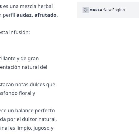
s
es una mezcla herbal
New English
MARCA:
n perfil
audaz, afrutado,
sta infusión:
rillante y de gran
entación natural del
stacan notas dulces que
sfondo floral y
ece un balance perfecto
da por el dulzor natural,
 final es limpio, jugoso y