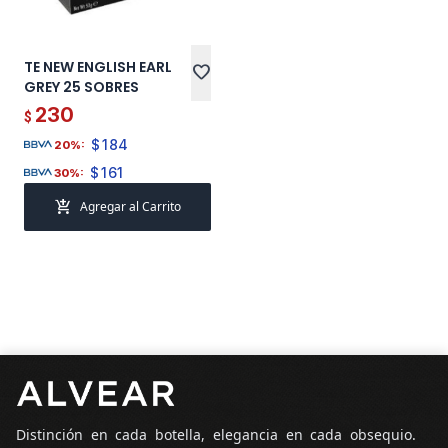
TE NEW ENGLISH EARL
favorite
GREY 25 SOBRES
230
$
$
184
20%:
$
161
30%:
add_shopping_cart
Agregar al Carrito
Pie de página
Distinción en cada botella, elegancia en cada obsequio.