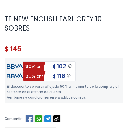
TE NEW ENGLISH EARL GREY 10
SOBRES
145
$
102
info
30%
$
OFF
116
info
20%
$
OFF
El descuento se verá reflejado
50% al momento de la compra
y el
restante en el estado de cuenta.
Ver bases y condiciones en www.bbva.com.uy
.
Compartir: