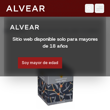
search
grid_view
Productos
TE NEW ENGLISH EARL GREY 10 SOBRES
Sitio web disponible solo para mayores
de 18 años
Soy mayor de edad