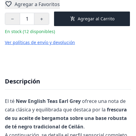
favorite
Agregar a Favoritos
add_shopping_cart
Agregar al Carrito
remove
add
En stock (12 disponibles)
Ver políticas de envío y devolución
Descripción
El té
New English Teas Earl Grey
ofrece una nota de
cata clásica y equilibrada que destaca por la
frescura
de su aceite de bergamota sobre una base robusta
de té negro tradicional de Ceilán
.
A continuación, se detalla el perfil sensorial completo