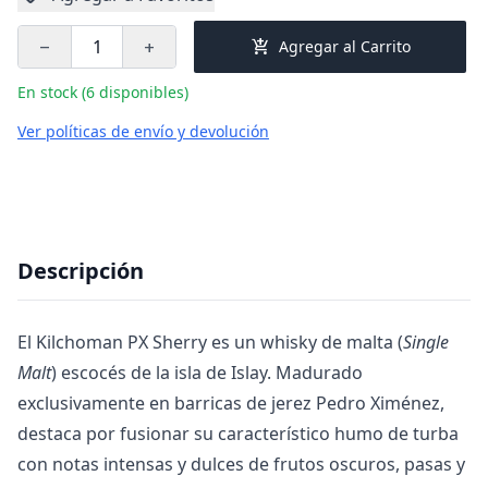
add_shopping_cart
Agregar al Carrito
remove
add
En stock (6 disponibles)
Ver políticas de envío y devolución
Descripción
El Kilchoman PX Sherry es un whisky de malta (
Single
Malt
) escocés de la isla de Islay. Madurado
exclusivamente en barricas de jerez Pedro Ximénez,
destaca por fusionar su característico humo de turba
con notas intensas y dulces de frutos oscuros, pasas y