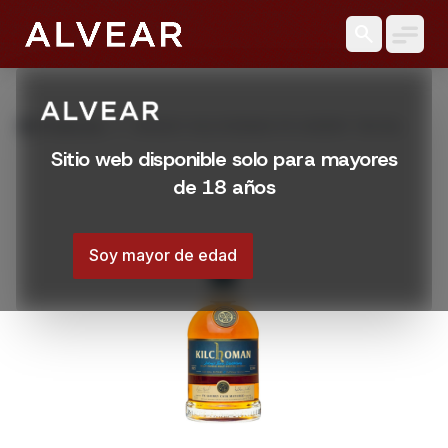
search
grid_view
Productos
WHISKY KILCHOMAN PX SHERRY 700 ML
Sitio web disponible solo para mayores
de 18 años
Soy mayor de edad