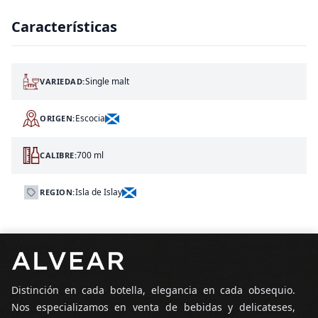
Características
Single malt
VARIEDAD:
Escocia
ORIGEN:
700 ml
CALIBRE:
Isla de Islay
REGION:
Pie de página
Distinción en cada botella, elegancia en cada obsequio.
Nos especializamos en venta de bebidas y delicateses,