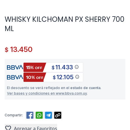
WHISKY KILCHOMAN PX SHERRY 700
ML
13.450
$
11.433
info
15%
$
OFF
12.105
info
10%
$
OFF
El descuento se verá reflejado en el
estado de cuenta
.
Ver bases y condiciones en www.bbva.com.uy
.
Compartir:
favorite
Agregar a Favoritos