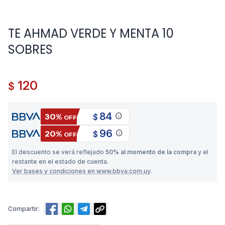
TE AHMAD VERDE Y MENTA 10
SOBRES
120
$
84
info
30%
$
OFF
96
info
20%
$
OFF
El descuento se verá reflejado
50% al momento de la compra
y el
restante en el estado de cuenta.
Ver bases y condiciones en www.bbva.com.uy
.
Compartir: