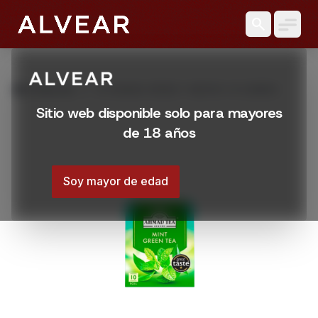
search
grid_view
Productos
TE AHMAD VERDE Y MENTA 10 SOBRES
Sitio web disponible solo para mayores
de 18 años
Soy mayor de edad