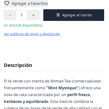
favorite
Agregar a Favoritos
add_shopping_cart
Agregar al Carrito
remove
add
En stock (6 disponibles)
Ver políticas de envío y devolución
Descripción
El té verde con menta de Ahmad Tea (comercializado
frecuentemente como
"Mint Mystique"
) ofrece una
nota de cata caracterizada por un
perfil fresco,
herbáceo y equilibrado
. Esta mezcla combina la
sutileza de las hojas de té verde de alta calidad con el